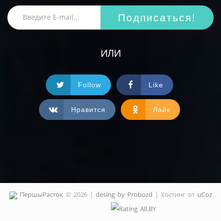
Подписаться!
ИЛИ
Follow
Like
Нравится
Лайк
ПершыРасток
© 2026 |
desing by Probozd
|
Хостинг от
uCoz