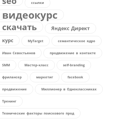
seo
ссылки
видеокурс
скачать
Яндекс Директ
курс
MyTarget
семантическое ядро
Иван Севостьянов
продвижение в контакте
SMM
Мастер-класс
self-branding
фрилансер
маркетиг
facebook
продвижение
Миллионер в Одноклассниках
Тренинг
Технические факторы поискового прод