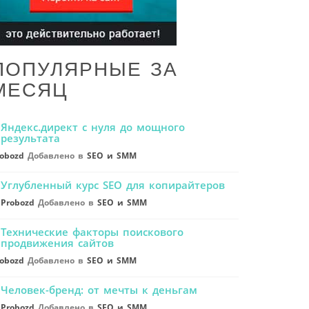
ПОПУЛЯРНЫЕ ЗА
МЕСЯЦ
Яндекс.директ с нуля до мощного
результата
obozd
Добавлено в
SEO и SMM
Углубленный курс SEO для копирайтеров
Probozd
Добавлено в
SEO и SMM
Технические факторы поискового
продвижения сайтов
obozd
Добавлено в
SEO и SMM
Человек-бренд: от мечты к деньгам
Probozd
Добавлено в
SEO и SMM