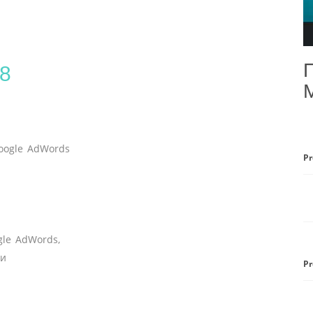
 8
oogle AdWords
Pr
gle AdWords,
ши
Pr