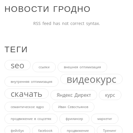
НОВОСТИ ГРОДНО
RSS feed has not correct syntax.
ТЕГИ
seo
ссылки
внешнея оптимизация
видеокурс
внутренняя оптимизация
скачать
Яндекс Директ
курс
семантическое ядро
Иван Севостьянов
продвижение в соцсетях
фрилансер
маркетиг
фейсбук
facebook
продвижение
Тренинг