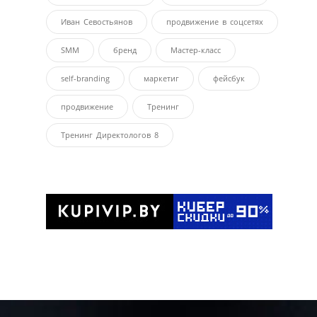
Иван Севостьянов
продвижение в соцсетях
SMM
бренд
Мастер-класс
self-branding
маркетиг
фейсбук
продвижение
Тренинг
Тренинг Директологов 8